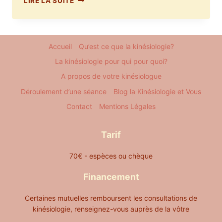
LIRE LA SUITE
PÈRE,
UN
RÔLE
EXIGEANT
Accueil
Qu’est ce que la kinésiologie?
ACCOMPAGNÉ
EN
La kinésiologie pour qui pour quoi?
KINÉSIOLOGIE
A propos de votre kinésiologue
Déroulement d’une séance
Blog la Kinésiologie et Vous
Contact
Mentions Légales
Tarif
70€ - espèces ou chèque
Financement
Certaines mutuelles remboursent les consultations de
kinésiologie, renseignez-vous auprès de la vôtre