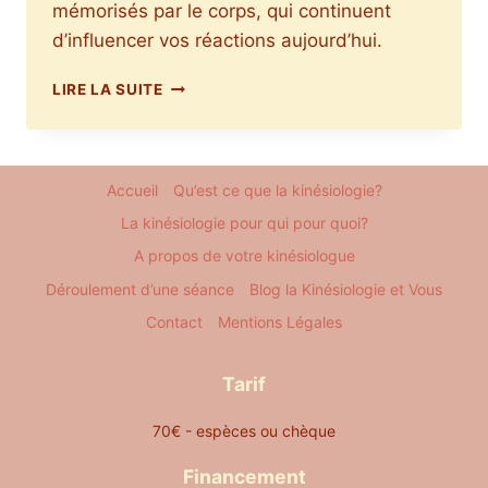
mémorisés par le corps, qui continuent
d’influencer vos réactions aujourd’hui.
SE
LIRE LA SUITE
LIBÉRER
DES
SCHÉMAS
RÉPÉTITIFS
Accueil
Qu’est ce que la kinésiologie?
AVEC
LA
La kinésiologie pour qui pour quoi?
KINÉSIOLOGIE
A propos de votre kinésiologue
Déroulement d’une séance
Blog la Kinésiologie et Vous
Contact
Mentions Légales
Tarif
70€ - espèces ou chèque
Financement