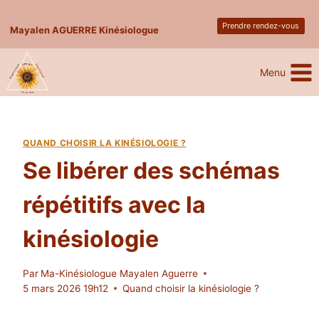
Skip
Prendre rendez-vous
to
Mayalen AGUERRE Kinésiologue
content
Menu
QUAND CHOISIR LA KINÉSIOLOGIE ?
Se libérer des schémas
répétitifs avec la
kinésiologie
Par
Ma-Kinésiologue Mayalen Aguerre
5 mars 2026 19h12
Quand choisir la kinésiologie ?