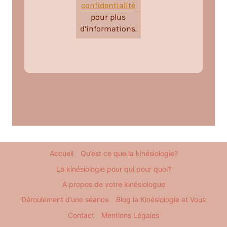
confidentialité
pour plus
d’informations.
Accueil
Qu’est ce que la kinésiologie?
La kinésiologie pour qui pour quoi?
A propos de votre kinésiologue
Déroulement d’une séance
Blog la Kinésiologie et Vous
Contact
Mentions Légales