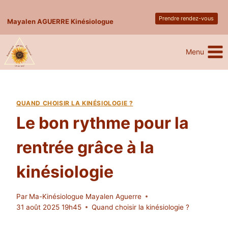
Skip
Prendre rendez-vous
to
Mayalen AGUERRE Kinésiologue
content
Menu
QUAND CHOISIR LA KINÉSIOLOGIE ?
Le bon rythme pour la
rentrée grâce à la
kinésiologie
Par
Ma-Kinésiologue Mayalen Aguerre
31 août 2025 19h45
Quand choisir la kinésiologie ?